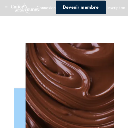
Devenir membre
Connexion
Inscription
Accueil
/
Quiz
/
Quiz 2
/ Quiz 2 – Profile 3