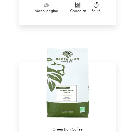
du commun offrant à la fois des notes
gourmandes de noisette et une légère touche
Mono-origine
Chocolat
Fruité
fruitée de citron & d’orange.
Green Lion Coffee