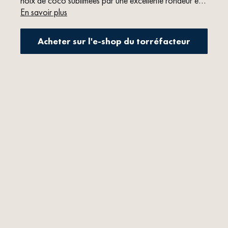
noix de coco sublimées par une excellente rondeur en
bouche.
En savoir plus
Acheter sur l'e-shop du torréfacteur