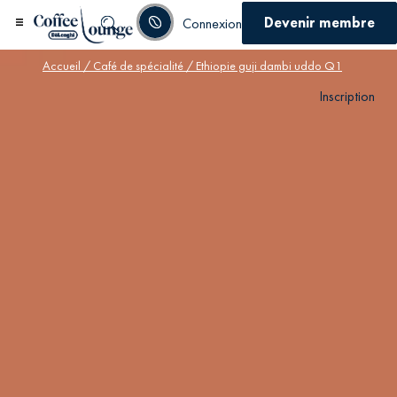
Devenir membre
Connexion
Accueil
/
Café de spécialité
/ Ethiopie guji dambi uddo Q1
Inscription