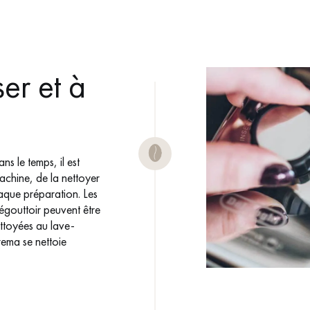
ser et à
s le temps, il est
achine, de la nettoyer
haque préparation. Les
e égouttoir peuvent être
ttoyées au lave-
rema se nettoie