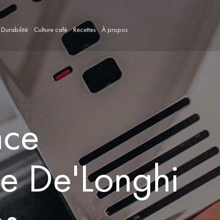
Durabilité
Culture café
Recettes
À propos
nce
le De'Longhi