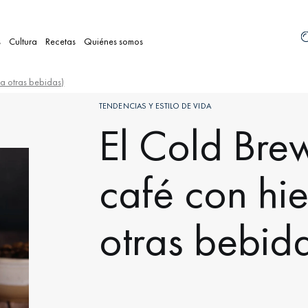
s
Cultura
Recetas
Quiénes somos
 a otras bebidas)
TENDENCIAS Y ESTILO DE VIDA
El Cold Bre
café con hie
otras bebid