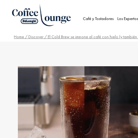
Café y Tostadores
Los Experto
Home
/
Discover
/ El Cold Brew se impone al café con hielo (y también