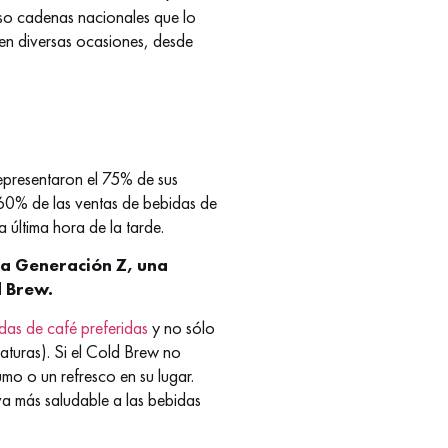
uso cadenas nacionales que lo
 en diversas ocasiones, desde
epresentaron el 75% de sus
l 60% de las ventas de bebidas de
 última hora de la tarde.
 la Generación Z, una
d Brew.
idas de café preferidas
y no sólo
aturas). Si el Cold Brew no
umo o un refresco en su lugar.
iva más saludable a las bebidas