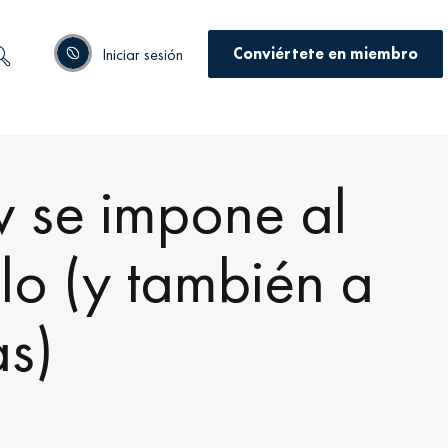
Conviértete en miembro
Iniciar sesión
w se impone al
lo (y también a
as)