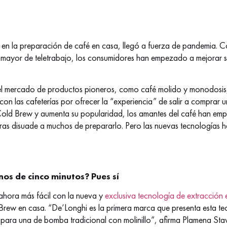
a en la preparación de café en casa, llegó a fuerza de pandemia. 
mayor de teletrabajo, los consumidores han empezado a mejorar su
l mercado de productos pioneros, como café molido y monodosis, 
on las cafeterías por ofrecer la “experiencia” de salir a comprar 
 Cold Brew y aumenta su popularidad, los amantes del café han em
as disuade a muchos de prepararlo. Pero las nuevas tecnologías h
os de cinco minutos? Pues sí
ahora más fácil con la nueva y
exclusiva tecnología de extracción 
Brew en casa. “De’Longhi es la primera marca que presenta esta te
para una de bomba tradicional con molinillo”, afirma Plamena St