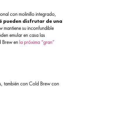
onal con molinillo integrado,
é pueden disfrutar de una
ew mantiene su inconfundible
den emular en casa las
ld Brew en
la próxima “gran”
ivas, también con Cold Brew con