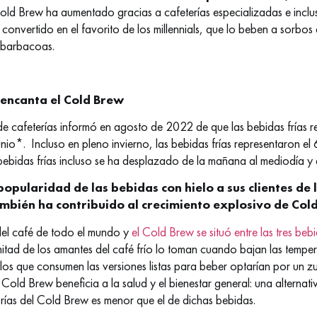
Cold Brew ha aumentado gracias a cafeterías especializadas e incl
convertido en el favorito de los millennials, que lo beben a sorbos
n barbacoas.
 encanta el Cold Brew
de cafeterías informó en agosto de 2022 de que las bebidas frías r
junio*.
Incluso en pleno invierno, las bebidas frías representaron e
ebidas frías incluso se ha desplazado de la mañana al mediodía y a
popularidad de las bebidas con hielo a sus clientes de
ambién ha contribuido al crecimiento explosivo de Col
el café de todo el mundo y
el Cold Brew se situó entre las tres beb
tad de los amantes del café frío lo toman cuando bajan las temper
e los que consumen las versiones listas para beber optarían por un z
 Cold Brew beneficia a la salud y el bienestar general: una alternat
rías del Cold Brew es menor que el de dichas bebidas.