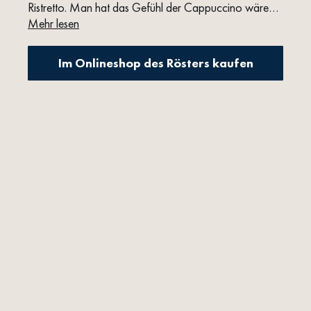
Ristretto. Man hat das Gefühl der Cappuccino wäre
mit Karamell oder Ahornsirup gesüßt.
Mehr lesen
Im Onlineshop des Rösters kaufen