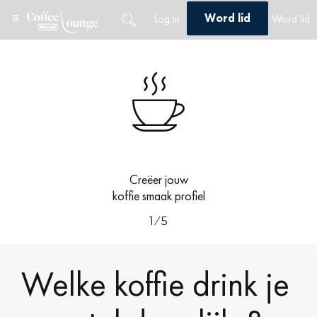
Word lid
Log in
Word lid
Home
/
Quiz
/ Quiz 1
Creëer jouw
koffie smaak profiel
1 ⁄ 5
Welke koffie drink je