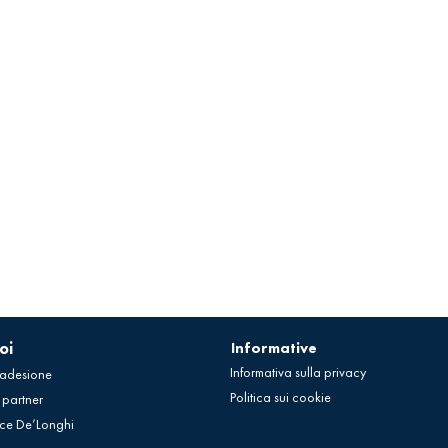
oi
Informative
Informativa sulla privacy
 adesione
Politica sui cookie
 partner
ce De’Longhi