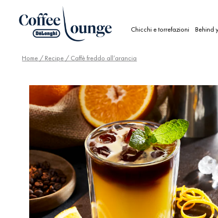
Chicchi e torrefazioni
Behind y
Home
/
Recipe
/ Caffè freddo all’arancia