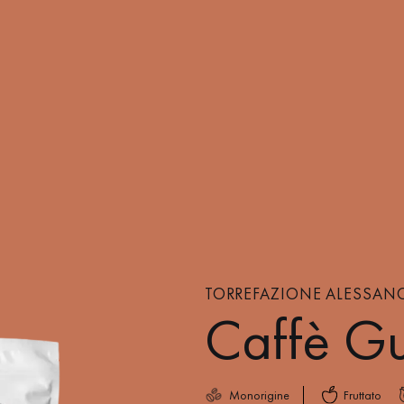
TORREFAZIONE ALESSAN
Caffè G
Monorigine
Fruttato