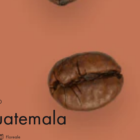
O
uatemala
Floreale