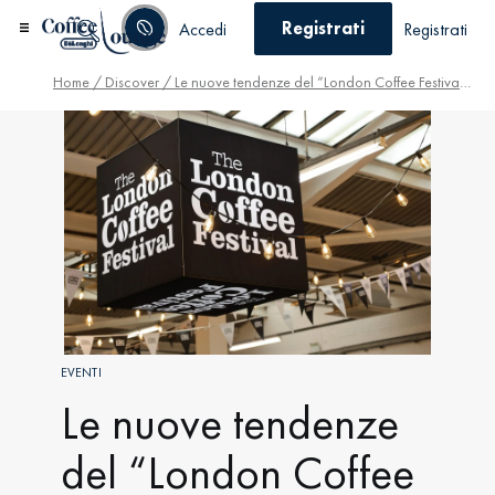
Registrati
Accedi
Registrati
Home
/
Discover
/ Le nuove tendenze del “London Coffee Festival” che cambieranno per sempre il tuo modo di pensare il caffè
EVENTI
Le nuove tendenze
del “London Coffee