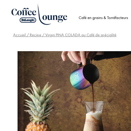
Café en grains & Torréfacteurs
Accueil
/
Recipe
/ Virgin PINA COLADA au Café de spécialité