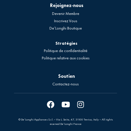
Rejoignez-nous
Devenir Membre
Inscrivez Vous
De’Longhi Boutique
Stratégies
Politique de confidentialité
Politique relative aux cookies
Soutien
Contactez-nous
© De’Longhi Appliances S.r.l. – Via L. Seitz, 47, 31100 Treviso, Italy – All rights
reserved De’Longhi France