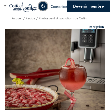
Devenir membre
Connexion
Accueil
/
Recipe
/ Rhubarbe & Associations de Cafés
Inscription