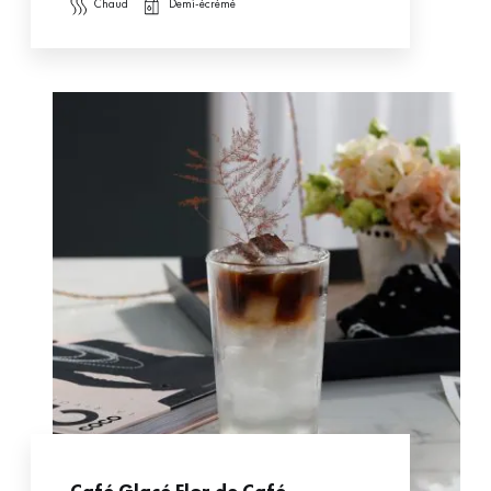
chaud
demi-écrémé
Café Glacé Flor de Café