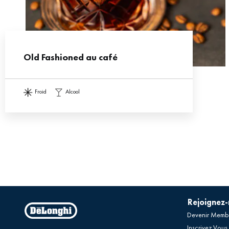
Old Fashioned au café
froid
alcool
Rejoignez
Devenir Memb
Inscrivez Vous