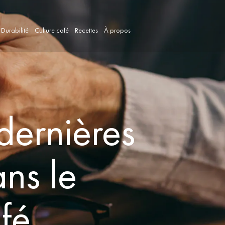
Durabilité
Culture café
Recettes
À propos
 dernières
ns le
fé