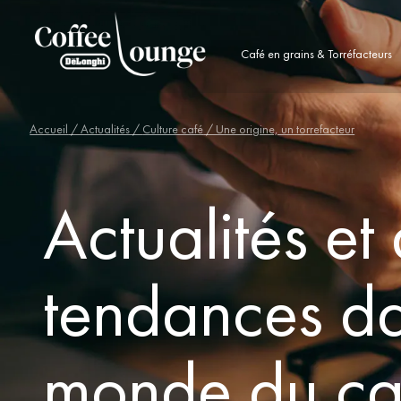
Café en grains & Torréfacteurs
Accueil
/ Actualités /
Culture café
/ Une origine, un torrefacteur
Actualités et
tendances da
monde du ca