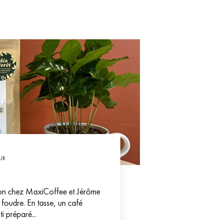
UR
ion chez MaxiCoffee et Jérôme
foudre. En tasse, un café
i préparé...