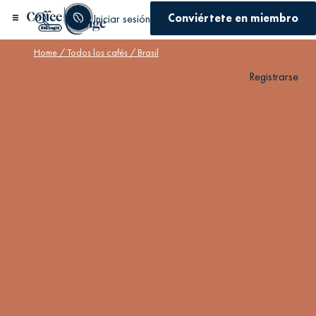
Conviértete en miembro
Iniciar sesión
Home
/
Todos los cafés
/ Brasil
Registrarse