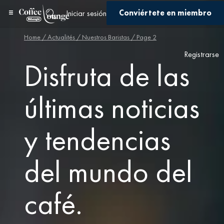
Conviértete en miembro
Iniciar sesión
Home
/ Actualités /
Nuestros Baristas
/ Page 2
Registrarse
Disfruta de las
últimas noticias
y tendencias
del mundo del
café.