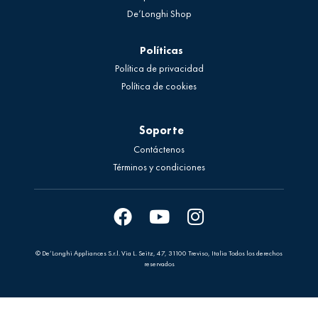
De’Longhi Shop
Políticas
Política de privacidad
Política de cookies
Soporte
Contáctenos
Términos y condiciones
© De’Longhi Appliances S.r.l.
Via L. Seitz, 47, 31100 Treviso, Italia
Todos los derechos
reservados