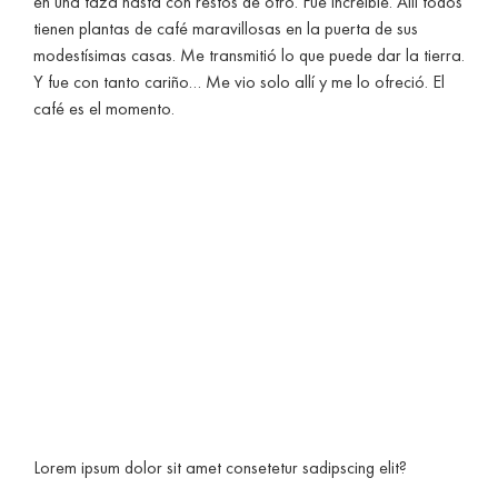
en una taza hasta con restos de otro. Fue increíble. Allí todos
tienen plantas de café maravillosas en la puerta de sus
modestísimas casas. Me transmitió lo que puede dar la tierra.
Y fue con tanto cariño… Me vio solo allí y me lo ofreció. El
café es el momento.
Lorem ipsum dolor sit amet consetetur sadipscing elit?