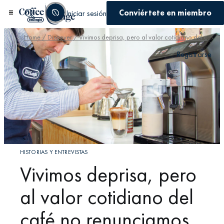
Conviértete en miembro
Iniciar sesión
Home
/
Discover
/ Vivimos deprisa, pero al valor cotidiano del café no renunciamos
Registrarse
HISTORIAS Y ENTREVISTAS
Vivimos deprisa, pero
al valor cotidiano del
café no renunciamos