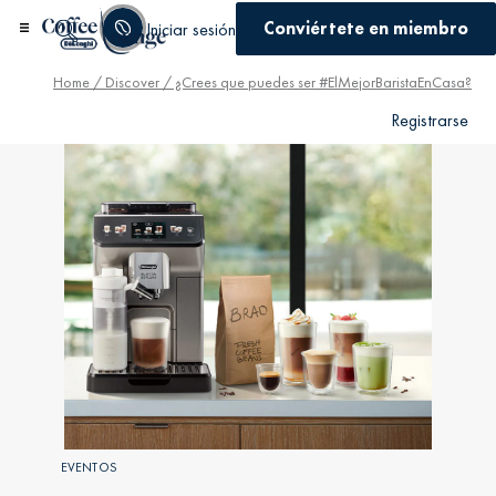
Conviértete en miembro
Iniciar sesión
Home
/
Discover
/ ¿Crees que puedes ser #ElMejorBaristaEnCasa?
Registrarse
EVENTOS