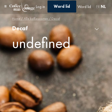
Word lid
Log in
Word lid
FR
NL
Home
/
Alle koffiesoorten
/ Decaf
Decaf
Decaf
×
undefined