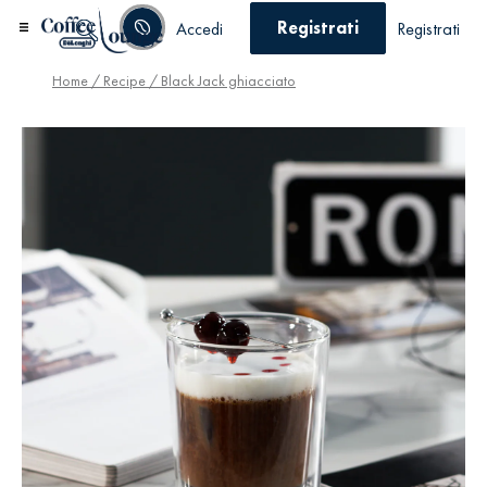
Registrati
Accedi
Registrati
Home
/
Recipe
/ Black Jack ghiacciato