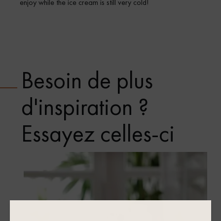
enjoy while the ice cream is still very cold!
Besoin de plus
d'inspiration ?
Essayez celles-ci