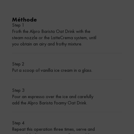
Méthode
Step 1
Froth the Alpro Barista Oat Drink with the
steam nozzle or the LatteCrema system, until
you obtain an airy and frothy mixture.
Step 2
Put a scoop of vanilla ice cream in a glass.
Step 3
Pour an espresso over the ice and carefully
add the Alpro Barista Foamy Oat Drink.
Step 4
Repeat this operation three times, serve and