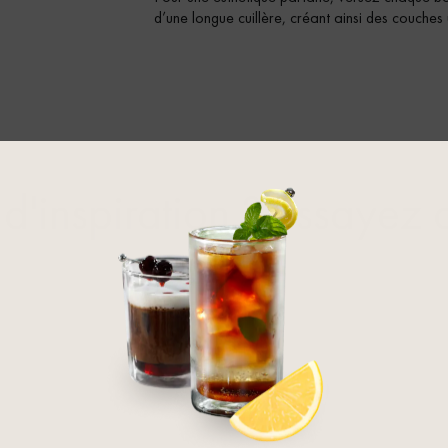
d’une longue cuillère, créant ainsi des couches
d'inspiration ? Essayez c