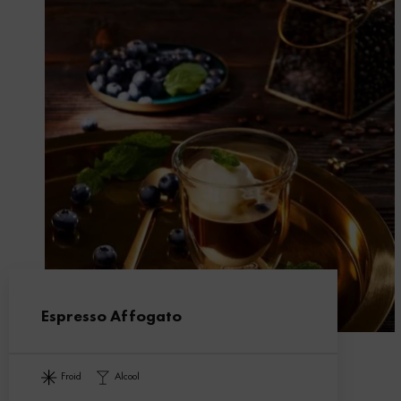
Espresso Affogato
froid
alcool