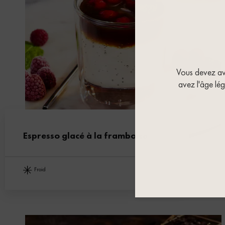
Vous devez avoi
avez l'âge lég
Espresso glacé à la framboise
froid