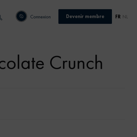
Devenir membre
Connexion
FR
NL
colate Crunch