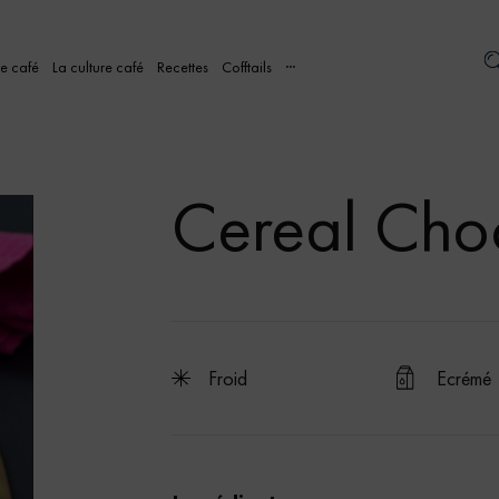
re café
La culture café
Recettes
Cofftails
···
Cereal Cho
froid
Ecrémé