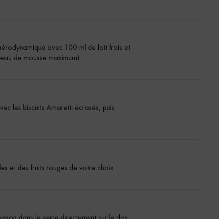
érodynamique avec 100 ml de lait frais et
niveau de mousse maximum).
ec les biscuits Amaretti écrasés, puis
s et des fruits rouges de votre choix.
isson dans le verre directement sur le dos