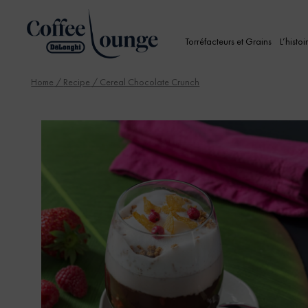
Torréfacteurs et Grains
L’histoi
Home
/
Recipe
/ Cereal Chocolate Crunch