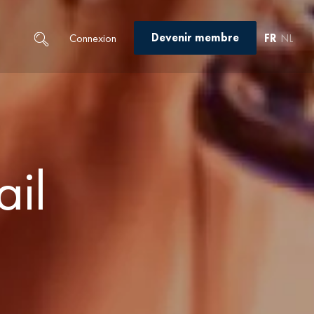
Devenir membre
Connexion
FR
NL
ail