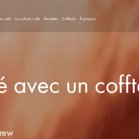
re café
La culture café
Recettes
Cofftails
À propos
é avec un cofft
Brew