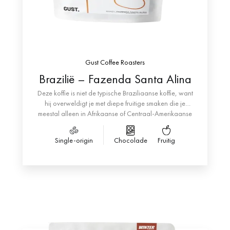
Gust Coffee Roasters
Brazilië – Fazenda Santa Alina
Deze koffie is niet de typische Braziliaanse koffie, want
hij overweldigt je met diepe fruitige smaken die je
meestal alleen in Afrikaanse of Centraal-Amerikaanse
koffiesoorten vindt.
Een schoon en romig mondgevoel en fruitige tonen van
Single-origin
Chocolade
Fruitig
mango en sinaasappel, met een lange en aangename
nasmaak van karamel en gekonfijte noten!