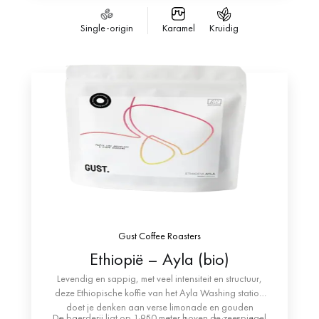
broeikasgassen drastisch te verminderen. Met de
pionier op het gebied van methoden zoals het termico-
installatie van zonnepanelen levert hij bijvoorbeeld
en anaërobe proces.
Single-origin
Karamel
Kruidig
100% van de energie van het hoofdkantoor en 50%
van de energie van de fabriek.
Gust Coffee Roasters
Ethiopië – Ayla (bio)
Levendig en sappig, met veel intensiteit en structuur,
deze Ethiopische koffie van het Ayla Washing station
doet je denken aan verse limonade en gouden
De boerderij ligt op 1.950 meter boven de zeespiegel