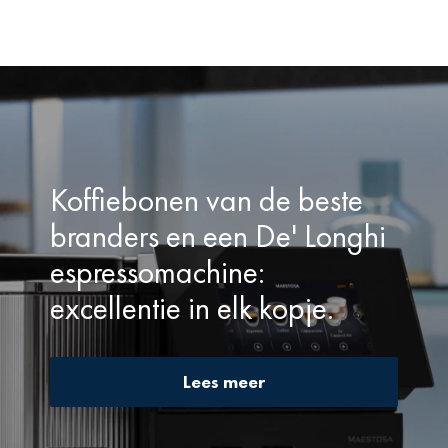
koffie’s met fruitige en explosieve smaakprofielen.
Herontdek de authentieke smaak van koffie:
vers,
ethisch en heerlijk!
Koffiebonen van de beste
branders en een De' Longhi
espressomachine:
excellentie in elk kopje.
Lees meer