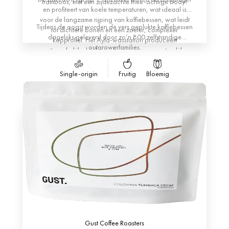
framboos, met een zijdezachte thee-achtige body!
en profiteert van koele temperaturen, wat ideaal is
voor de langzame rijping van koffiebessen, wat leidt
Tijdens de oogst worden de vers geplukte koffiebessen
tot dichtere bonen en een zoeter, complexer
dagelijks geleverd door zo’n 800 zelfstandige
kopprofiel. Het Ayla-wasstation produceert
outgrowerfamilies.
uitzonderlijke biologisch gewassen en natuurlijk
verwerkte partijen met de nabijgelegen Bonora-rivier
als belangrijkste bron van zoet water.
Single-origin
Fruitig
Bloemig
Gust Coffee Roasters