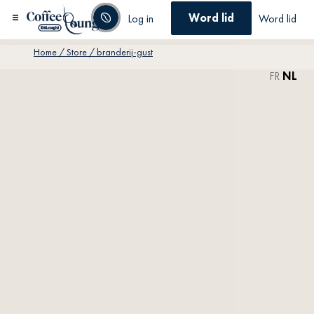
Word lid
Log in
Word lid
Home
/ Store / branderij-gust
FR
NL