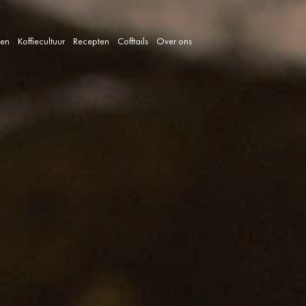
len
Koffiecultuur
Recepten
Cofftails
Over ons