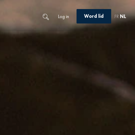
Word lid
Log in
FR
NL