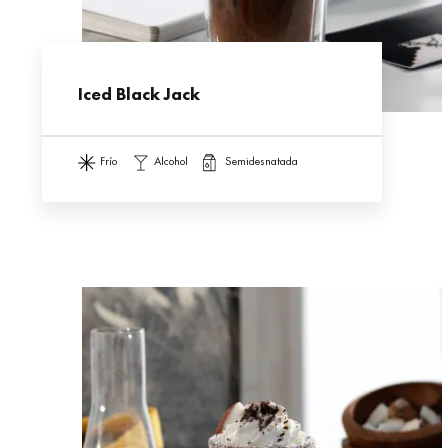
Iced Black Jack
frío
alcohol
semidesnatada