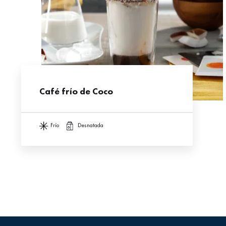
Café frío de Coco
frío
desnatada