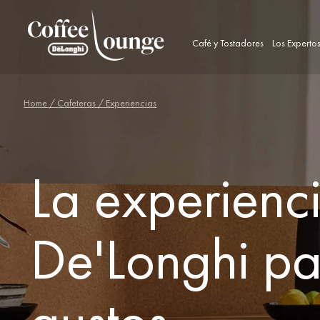
Café y Tostadores
Los Experto
Home
/
Cafeteras
/ Experiencias
La experienci
De'Longhi pa