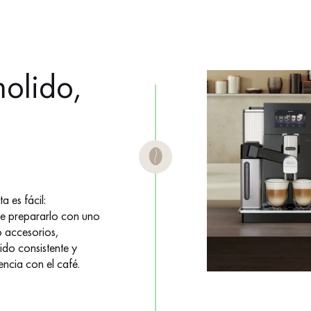
molido,
a es fácil:
de prepararlo con uno
o accesorios,
do consistente y
encia con el café.