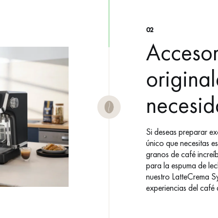
02
Accesor
origina
necesi
Si deseas preparar ex
único que necesitas e
granos de café increí
para la espuma de lech
nuestro LatteCrema Sy
experiencias del café