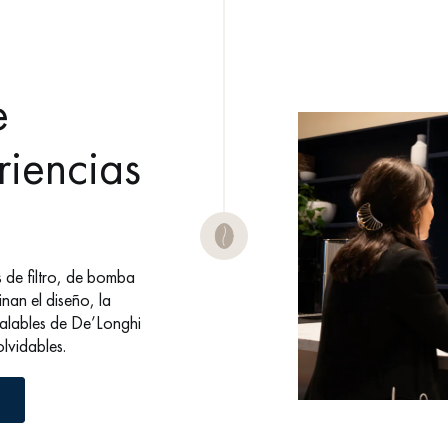
e
iencias
 de filtro, de bomba
nan el diseño, la
gualables de De’Longhi
lvidables.