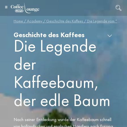
Home
/
Academy
/
Geschichte des Kaffees
/ Die Legende vom “Edelbaum”
Geschichte des Kaffees
Die Legende
der
Kaffeebaum,
der edle Baum
Nach seiner Entdeckung wurde der Kaffeebaum schnell
von holländischen und englischen Händlern nach Europa