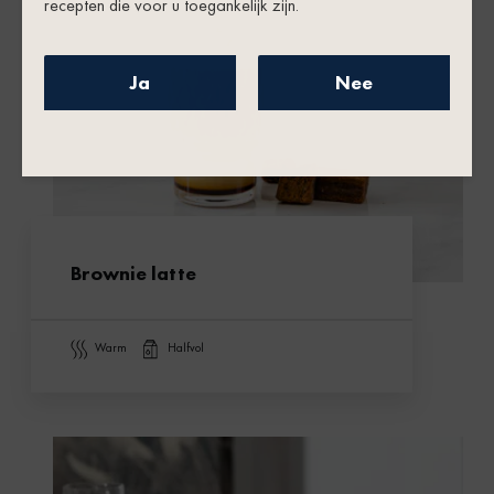
recepten die voor u toegankelijk zijn.
Ja
Nee
Brownie latte
warm
halfvol