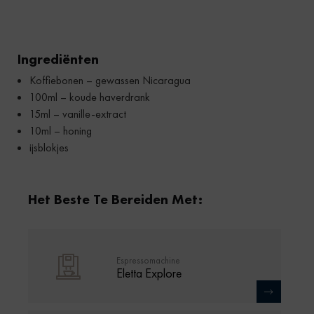
Ingrediënten
Koffiebonen – gewassen Nicaragua
100ml – koude haverdrank
15ml – vanille-extract
10ml – honing
ijsblokjes
Het Beste Te Bereiden Met:
Espressomachine
Eletta Explore