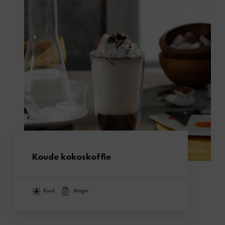
Koude kokoskoffie
koud
mager