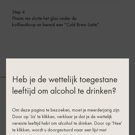
Step 4
Plaats ten slotte het glas onder de
koffieuitloop en bereid een “Cold Brew Latte”.
Meer inspiratie
Heb je de wettelijk toegestane
nodig? Probeer dit
leeftijd om alcohol te drinken?
Om deze pagina te bezoeken, moet je meerderjarig zijn.
Door op 'Ja' te klikken, verklaar je dat je de wettelijk
vereiste leeftijd hebt om alcohol te drinken. Door op 'Nee'
te klikken, wordt u doorgestuurd naar een lijst met