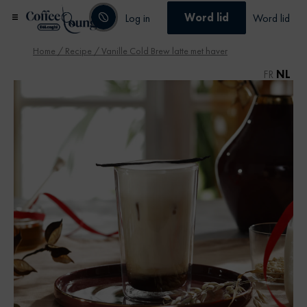
Word lid
Log in
Word lid
Home
/
Recipe
/ Vanille Cold Brew latte met haver
FR
NL