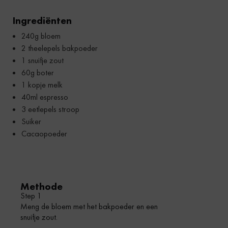
Ingrediënten
240g bloem
2 theelepels bakpoeder
1 snuifje zout
60g boter
1 kopje melk
40ml espresso
3 eetlepels stroop
Suiker
Cacaopoeder
Methode
Step 1
Meng de bloem met het bakpoeder en een
snuifje zout.