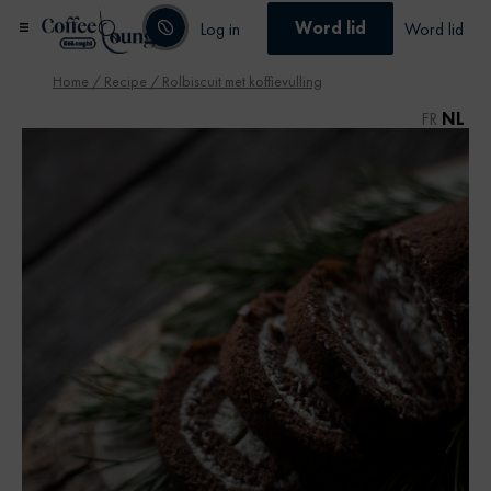
Word lid
Log in
Word lid
Home
/
Recipe
/ Rolbiscuit met koffievulling
FR
NL