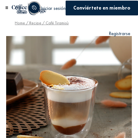
Conviértete en miembro
Iniciar sesión
Home
/
Recipe
/ Café Tiramisù
Registrarse