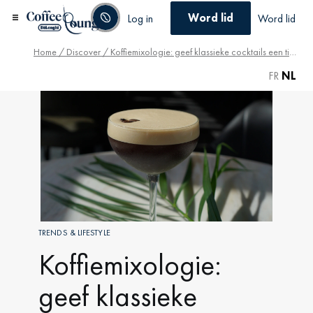
Word lid
Log in
Word lid
Home
/
Discover
/ Koffiemixologie: geef klassieke cocktails een tiwst
FR
NL
TRENDS & LIFESTYLE
Koffiemixologie:
geef klassieke