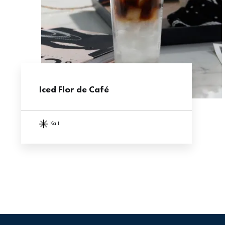
Iced Flor de Café
kalt