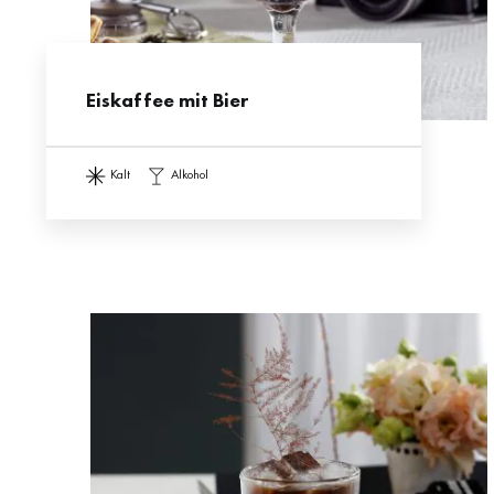
Eiskaffee mit Bier
kalt
alkohol