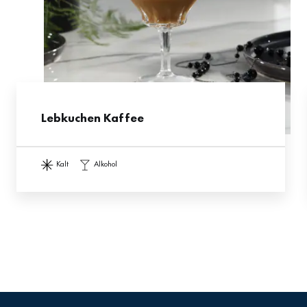
Lebkuchen Kaffee
kalt
alkohol