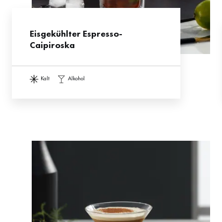
Eisgekühlter Espresso-
Caipiroska
kalt
alkohol