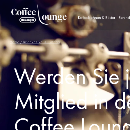
Kaffeebohnen & Röster
Behind
Home
/ Inscrivez-vous – Merci
Werden Sie j
Mitglied in 
Coffee Loun