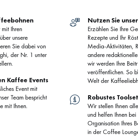
affeebohnen
Nutzen Sie unser
 mit Ihren
Erzählen Sie Ihre Ges
über unsere
Rezepte und Ihr Rö
tieren Sie dabei von
Media-Aktivitäten, 
ghi, der Nr. 1 unter
andere redaktionell
llern.
wir werden Ihre Bei
veröffentlichen. So b
en Kaffee Events
Welt der Kaffeelieb
liches Event mit
nser Team bespricht
Robustes Toolse
e mit Ihnen.
Wir stellen Ihnen al
und helfen Ihnen be
Organisation Ihres B
in der Coffee Lounge