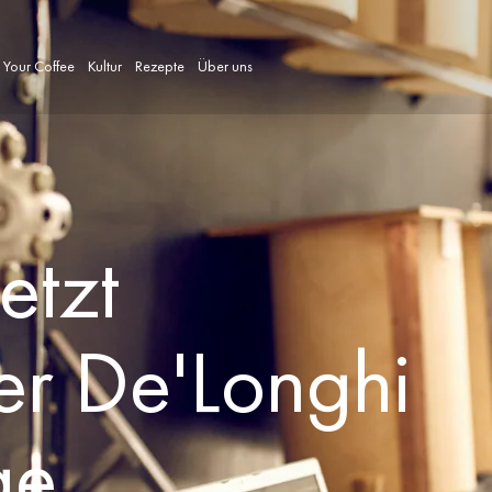
 Your Coffee
Kultur
Rezepte
Über uns
etzt
der De'Longhi
ge