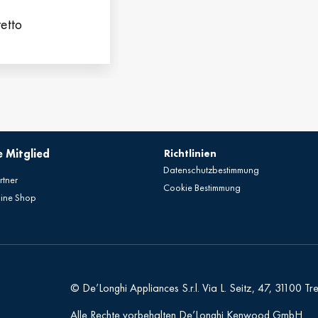
retto
 Mitglied
Richtlinien
Datenschutzbestimmung
rtner
Cookie Bestimmung
line Shop
© De’Longhi Appliances S.r.l. Via L. Seitz, 47, 31100 Tre
Alle Rechte vorbehalten De’Longhi Kenwood GmbH