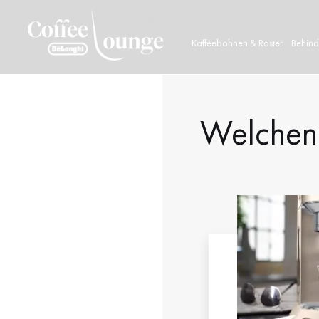
Kaffeebohnen & Röster
Behind
Home
/
Test
/ Test 2
Welchen 