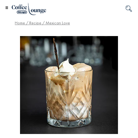
Home
/
Recipe
/ Mexican Love