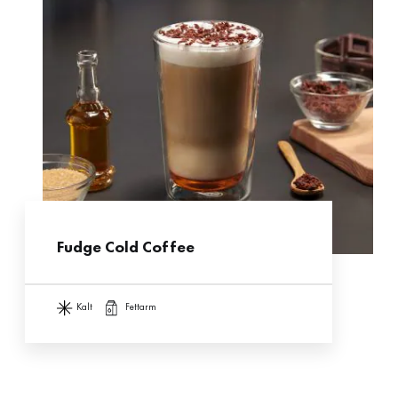
Fudge Cold Coffee
kalt
fettarm