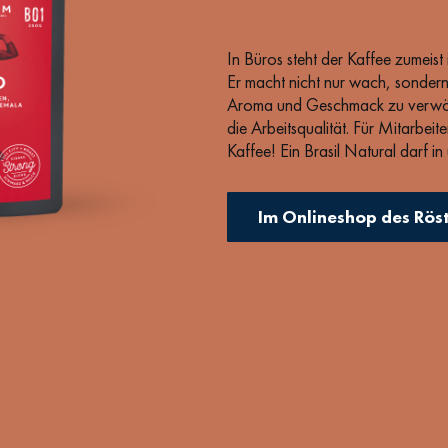
In Büros steht der Kaffee zumeist 
Er macht nicht nur wach, sondern
Aroma und Geschmack zu verwöhn
die Arbeitsqualität. Für Mitarbei
Kaffee! Ein Brasil Natural darf i
ergibt es einen säurearmen, sehr 
Ecken und Kanten ist er dein tägli
Im Onlineshop des Rös
Moka Pots und Vollautomaten. Dab