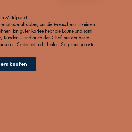
im Mittelpunkt:
 er ist überall dabei, um die Menschen mit seinem
en. Ein guter Kaffee hebt die Laune und somit
ter, Kunden – und auch den Chef: nur der beste
n unserem Sortiment nicht fehlen. Sorgsam geröstet
schokoladigen, nicht zu kräftigen Kaffee. Ohne
cher Begleiter und bestens geeignet für Siebträger,
ters kaufen
ei bleibt er stets bekömmlich und rund.